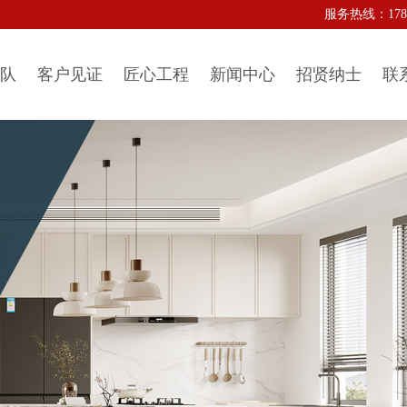
服务热线：1785
队
客户见证
匠心工程
新闻中心
招贤纳士
联